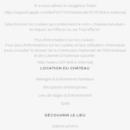
4/ si vous uti­li­sez le na­vi­ga­teur Sa­fari
http://support.apple.com/kb/PH17191?viewlocale=fr_FR
(link is external)
Sé­lec­tion­nez les co­okies qui contiennent le nom « chateau-bel-ebat »
et cli­quez sur Ef­fa­cer ou sur Tout ef­fa­cer.
Plus d’in­for­ma­tions sur les co­okies :
Pour plus d'in­for­ma­tions sur les co­okies et leur uti­li­sa­tion, l’in­ter­naute
peut consul­ter le dos­sier de la Com­mis­sion Na­tio­nale de l'In­for­ma­tique
et des Li­ber­tés à l'adresse sui­vante :
http://www.cnil.fr
(link is external)
LOCATION DU CHÂTEAU
Mariages & Événements familiaux
Réceptions d'entreprises
Lieu de stages & Événementiel
Tarifs
DÉCOUVRIR LE LIEU
Galerie photos