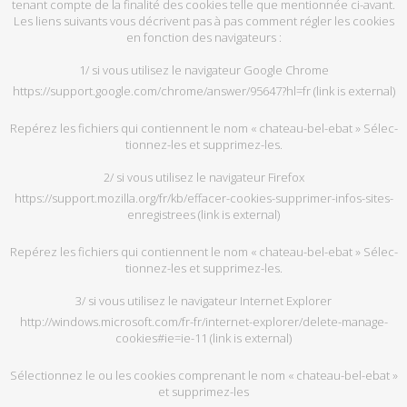
te­nant compte de la fi­na­lité des co­okies telle que men­tion­née ci-avant.
Les liens sui­vants vous dé­crivent pas à pas com­ment ré­gler les co­okies
en fonc­tion des na­vi­ga­teurs :
1/ si vous uti­li­sez le na­vi­ga­teur Google Chrome
https://support.google.com/chrome/answer/95647?hl=fr
(link is external)
Re­pé­rez les fi­chiers qui contiennent le nom « chateau-bel-ebat » Sé­lec­
tion­nez-les et sup­pri­mez-les.
2/ si vous uti­li­sez le na­vi­ga­teur Fi­re­fox
https://support.mozilla.org/fr/kb/effacer-cookies-supprimer-infos-sites-
enregistrees
(link is external)
Re­pé­rez les fi­chiers qui contiennent le nom « chateau-bel-ebat » Sé­lec­
tion­nez-les et sup­pri­mez-les.
3/ si vous uti­li­sez le na­vi­ga­teur In­ter­net Ex­plo­rer
http://windows.microsoft.com/fr-fr/internet-explorer/delete-manage-
cookies#ie=ie-11
(link is external)
Sé­lec­tion­nez le ou les co­okies com­pre­nant le nom « chateau-bel-ebat »
et sup­pri­mez-les