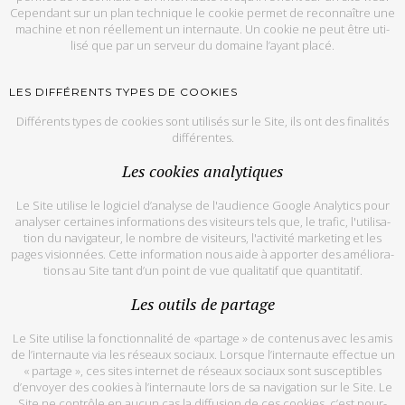
Ce­pen­dant sur un plan tech­nique le co­okie per­met de re­con­naître une
ma­chine et non réel­le­ment un in­ter­naute. Un co­okie ne peut être uti­
lisé que par un ser­veur du do­maine l’ayant placé.
LES DIF­FÉ­RENTS TYPES DE CO­OKIES
Dif­fé­rents types de co­okies sont uti­li­sés sur le Site, ils ont des fi­na­li­tés
dif­fé­rentes.
Les co­okies ana­ly­tiques
Le Site uti­lise le lo­gi­ciel d’ana­lyse de l'audience Google Ana­ly­tics pour
ana­ly­ser cer­taines in­for­ma­tions des vi­si­teurs tels que, le tra­fic, l'uti­li­sa­
tion du na­vi­ga­teur, le nombre de vi­si­teurs, l'ac­ti­vité mar­ke­ting et les
pages vi­sion­nées. Cette in­for­ma­tion nous aide à ap­por­ter des amé­lio­ra­
tions au Site tant d’un point de vue qua­li­ta­tif que quan­ti­ta­tif.
Les ou­tils de par­tage
Le Site uti­lise la fonc­tion­na­lité de «par­tage » de conte­nus avec les amis
de l’in­ter­naute via les ré­seaux so­ciaux. Lorsque l’in­ter­naute ef­fec­tue un
« par­tage », ces sites in­ter­net de ré­seaux so­ciaux sont sus­cep­tibles
d’en­voyer des co­okies à l’in­ter­naute lors de sa na­vi­ga­tion sur le Site. Le
Site ne contrôle en au­cun cas la dif­fu­sion de ces co­okies, c’est pour­