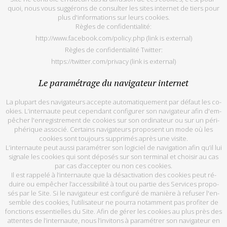
quoi, nous vous sug­gé­rons de consul­ter les sites in­ter­net de tiers pour
plus d'in­for­ma­tions sur leurs co­okies.
Règles de confi­den­tia­lité:
http://www.facebook.com/policy.php
(link is external)
Règles de confi­den­tia­lité Twit­ter:
https://twitter.com/privacy
(link is external)
Le pa­ra­mé­trage du na­vi­ga­teur in­ter­net
La plu­part des na­vi­ga­teurs ac­cepte au­to­ma­ti­que­ment par dé­faut les co­
okies. L’in­ter­naute peut ce­pen­dant confi­gu­rer son na­vi­ga­teur afin d'em­
pê­cher l'en­re­gis­tre­ment de co­okies sur son or­di­na­teur ou sur un pé­ri­
phé­rique as­so­cié. Cer­tains na­vi­ga­teurs pro­posent un mode où les
cookies sont tou­jours sup­pri­més après une vi­site.
L’in­ter­naute peut aussi pa­ra­mé­trer son lo­gi­ciel de na­vi­ga­tion afin qu’il lui
si­gnale les co­okies qui sont dé­po­sés sur son ter­mi­nal et choi­sir au cas
par cas d’ac­cep­ter ou non ces co­okies.
Il est rap­pelé à l’in­ter­naute que la désac­ti­va­tion des co­okies peut ré­
duire ou em­pê­cher l’ac­ces­si­bi­lité à tout ou par­tie des Ser­vices pro­po­
sés par le Site. Si le na­vi­ga­teur est confi­guré de ma­nière à re­fu­ser l'en­
semble des co­okies, l’uti­li­sa­teur ne pourra no­tam­ment pas pro­fi­ter de
fonctions es­sen­tielles du Site. Afin de gé­rer les co­okies au plus près des
at­tentes de l’in­ter­naute, nous l’in­vi­tons à pa­ra­mé­trer son na­vi­ga­teur en