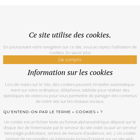
Ce site utilise des cookies.
En poursuivant votre navigation sur ce site, vous acceptez l’utilisation de
cookies.
En savoir plus
J'ai compris
Information sur les cookies
Lors de vi­sites sur le Site, des co­okies peuvent s’ins­tal­ler au­to­ma­ti­que­
ment sur votre or­di­na­teur, té­lé­phone, ta­blette pour réaliser des
statistiques de visites ou pour vous permettre de partager des contenus
de notre site sur les réseaux sociaux.
QU’EN­TEND-ON PAR LE TERME « CO­OKIES » ?
Un co­okie est un fi­chier texte au for­mat al­pha­nu­mé­rique dé­posé sur le
disque dur de l’in­ter­naute par le ser­veur du site vi­sité ou par un ser­veur
tiers (ré­gie pu­bli­ci­taire, ser­vice de mesure d'audience, etc..). Un co­okie
per­met de re­con­naître un in­ter­naute lors­qu’il re­vient sur un site web.