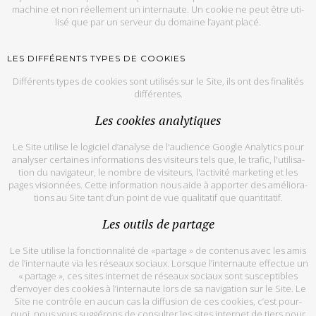
ma­chine et non réel­le­ment un in­ter­naute. Un co­okie ne peut être uti­
lisé que par un ser­veur du do­maine l’ayant placé.
LES DIF­FÉ­RENTS TYPES DE CO­OKIES
Dif­fé­rents types de co­okies sont uti­li­sés sur le Site, ils ont des fi­na­li­tés
dif­fé­rentes.
Les co­okies ana­ly­tiques
Le Site uti­lise le lo­gi­ciel d’ana­lyse de l'audience Google Ana­ly­tics pour
ana­ly­ser cer­taines in­for­ma­tions des vi­si­teurs tels que, le tra­fic, l'uti­li­sa­
tion du na­vi­ga­teur, le nombre de vi­si­teurs, l'ac­ti­vité mar­ke­ting et les
pages vi­sion­nées. Cette in­for­ma­tion nous aide à ap­por­ter des amé­lio­ra­
tions au Site tant d’un point de vue qua­li­ta­tif que quan­ti­ta­tif.
Les ou­tils de par­tage
Le Site uti­lise la fonc­tion­na­lité de «par­tage » de conte­nus avec les amis
de l’in­ter­naute via les ré­seaux so­ciaux. Lorsque l’in­ter­naute ef­fec­tue un
« par­tage », ces sites in­ter­net de ré­seaux so­ciaux sont sus­cep­tibles
d’en­voyer des co­okies à l’in­ter­naute lors de sa na­vi­ga­tion sur le Site. Le
Site ne contrôle en au­cun cas la dif­fu­sion de ces co­okies, c’est pour­
quoi, nous vous sug­gé­rons de consul­ter les sites in­ter­net de tiers pour