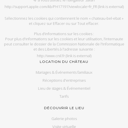
4/ si vous uti­li­sez le na­vi­ga­teur Sa­fari
http://support.apple.com/kb/PH17191?viewlocale=fr_FR
(link is external)
Sé­lec­tion­nez les co­okies qui contiennent le nom « chateau-bel-ebat »
et cli­quez sur Ef­fa­cer ou sur Tout ef­fa­cer.
Plus d’in­for­ma­tions sur les co­okies :
Pour plus d'in­for­ma­tions sur les co­okies et leur uti­li­sa­tion, l’in­ter­naute
peut consul­ter le dos­sier de la Com­mis­sion Na­tio­nale de l'In­for­ma­tique
et des Li­ber­tés à l'adresse sui­vante :
http://www.cnil.fr
(link is external)
LOCATION DU CHÂTEAU
Mariages & Événements familiaux
Réceptions d'entreprises
Lieu de stages & Événementiel
Tarifs
DÉCOUVRIR LE LIEU
Galerie photos
Visite virtuelle