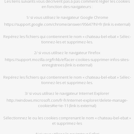
Les liens sui­vants vous dé­crivent pas à pas com­ment ré­gler les co­okies
en fonc­tion des na­vi­ga­teurs :
1/ si vous uti­li­sez le na­vi­ga­teur Google Chrome
https://support.google.com/chrome/answer/95647?hl=fr
(link is external)
Re­pé­rez les fi­chiers qui contiennent le nom « chateau-bel-ebat » Sé­lec­
tion­nez-les et sup­pri­mez-les.
2/ si vous uti­li­sez le na­vi­ga­teur Fi­re­fox
https://support.mozilla.org/fr/kb/effacer-cookies-supprimer-infos-sites-
enregistrees
(link is external)
Re­pé­rez les fi­chiers qui contiennent le nom « chateau-bel-ebat » Sé­lec­
tion­nez-les et sup­pri­mez-les.
3/ si vous uti­li­sez le na­vi­ga­teur In­ter­net Ex­plo­rer
http://windows.microsoft.com/fr-fr/internet-explorer/delete-manage-
cookies#ie=ie-11
(link is external)
Sé­lec­tion­nez le ou les co­okies com­pre­nant le nom « chateau-bel-ebat »
et sup­pri­mez-les