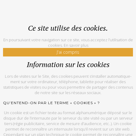
Ce site utilise des cookies.
En poursuivant votre navigation sur ce site, vous acceptez l’utilisation de
cookies.
En savoir plus
J'ai compris
Information sur les cookies
Lors de vi­sites sur le Site, des co­okies peuvent s’ins­tal­ler au­to­ma­ti­que­
ment sur votre or­di­na­teur, té­lé­phone, ta­blette pour réaliser des
statistiques de visites ou pour vous permettre de partager des contenus
de notre site sur les réseaux sociaux.
QU’EN­TEND-ON PAR LE TERME « CO­OKIES » ?
Un co­okie est un fi­chier texte au for­mat al­pha­nu­mé­rique dé­posé sur le
disque dur de l’in­ter­naute par le ser­veur du site vi­sité ou par un ser­veur
tiers (ré­gie pu­bli­ci­taire, ser­vice de mesure d'audience, etc..). Un co­okie
per­met de re­con­naître un in­ter­naute lors­qu’il re­vient sur un site web.
Ce­pen­dant sur un plan tech­nique le co­okie per­met de re­con­naître une