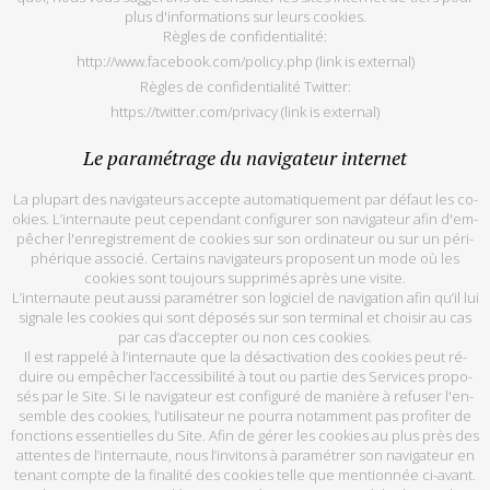
plus d'in­for­ma­tions sur leurs co­okies.
Règles de confi­den­tia­lité:
http://www.facebook.com/policy.php
(link is external)
Règles de confi­den­tia­lité Twit­ter:
https://twitter.com/privacy
(link is external)
Le pa­ra­mé­trage du na­vi­ga­teur in­ter­net
La plu­part des na­vi­ga­teurs ac­cepte au­to­ma­ti­que­ment par dé­faut les co­
okies. L’in­ter­naute peut ce­pen­dant confi­gu­rer son na­vi­ga­teur afin d'em­
pê­cher l'en­re­gis­tre­ment de co­okies sur son or­di­na­teur ou sur un pé­ri­
phé­rique as­so­cié. Cer­tains na­vi­ga­teurs pro­posent un mode où les
cookies sont tou­jours sup­pri­més après une vi­site.
L’in­ter­naute peut aussi pa­ra­mé­trer son lo­gi­ciel de na­vi­ga­tion afin qu’il lui
si­gnale les co­okies qui sont dé­po­sés sur son ter­mi­nal et choi­sir au cas
par cas d’ac­cep­ter ou non ces co­okies.
Il est rap­pelé à l’in­ter­naute que la désac­ti­va­tion des co­okies peut ré­
duire ou em­pê­cher l’ac­ces­si­bi­lité à tout ou par­tie des Ser­vices pro­po­
sés par le Site. Si le na­vi­ga­teur est confi­guré de ma­nière à re­fu­ser l'en­
semble des co­okies, l’uti­li­sa­teur ne pourra no­tam­ment pas pro­fi­ter de
fonctions es­sen­tielles du Site. Afin de gé­rer les co­okies au plus près des
at­tentes de l’in­ter­naute, nous l’in­vi­tons à pa­ra­mé­trer son na­vi­ga­teur en
te­nant compte de la fi­na­lité des co­okies telle que men­tion­née ci-avant.