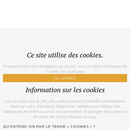
Ce site utilise des cookies.
En poursuivant votre navigation sur ce site, vous acceptez l’utilisation de
cookies.
En savoir plus
J'ai compris
Information sur les cookies
Lors de vi­sites sur le Site, des co­okies peuvent s’ins­tal­ler au­to­ma­ti­que­
ment sur votre or­di­na­teur, té­lé­phone, ta­blette pour réaliser des
statistiques de visites ou pour vous permettre de partager des contenus
de notre site sur les réseaux sociaux.
QU’EN­TEND-ON PAR LE TERME « CO­OKIES » ?