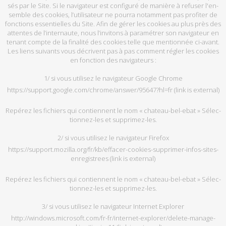
sés par le Site. Si le na­vi­ga­teur est confi­guré de ma­nière à re­fu­ser l'en­
semble des co­okies, l’uti­li­sa­teur ne pourra no­tam­ment pas pro­fi­ter de
fonctions es­sen­tielles du Site. Afin de gé­rer les co­okies au plus près des
at­tentes de l’in­ter­naute, nous l’in­vi­tons à pa­ra­mé­trer son na­vi­ga­teur en
te­nant compte de la fi­na­lité des co­okies telle que men­tion­née ci-avant.
Les liens sui­vants vous dé­crivent pas à pas com­ment ré­gler les co­okies
en fonc­tion des na­vi­ga­teurs :
1/ si vous uti­li­sez le na­vi­ga­teur Google Chrome
https://support.google.com/chrome/answer/95647?hl=fr
(link is external)
Re­pé­rez les fi­chiers qui contiennent le nom « chateau-bel-ebat » Sé­lec­
tion­nez-les et sup­pri­mez-les.
2/ si vous uti­li­sez le na­vi­ga­teur Fi­re­fox
https://support.mozilla.org/fr/kb/effacer-cookies-supprimer-infos-sites-
enregistrees
(link is external)
Re­pé­rez les fi­chiers qui contiennent le nom « chateau-bel-ebat » Sé­lec­
tion­nez-les et sup­pri­mez-les.
3/ si vous uti­li­sez le na­vi­ga­teur In­ter­net Ex­plo­rer
http://windows.microsoft.com/fr-fr/internet-explorer/delete-manage-