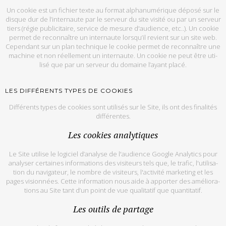
Un co­okie est un fi­chier texte au for­mat al­pha­nu­mé­rique dé­posé sur le
disque dur de l’in­ter­naute par le ser­veur du site vi­sité ou par un ser­veur
tiers (ré­gie pu­bli­ci­taire, ser­vice de mesure d'audience, etc..). Un co­okie
per­met de re­con­naître un in­ter­naute lors­qu’il re­vient sur un site web.
Ce­pen­dant sur un plan tech­nique le co­okie per­met de re­con­naître une
ma­chine et non réel­le­ment un in­ter­naute. Un co­okie ne peut être uti­
lisé que par un ser­veur du do­maine l’ayant placé.
LES DIF­FÉ­RENTS TYPES DE CO­OKIES
Dif­fé­rents types de co­okies sont uti­li­sés sur le Site, ils ont des fi­na­li­tés
dif­fé­rentes.
Les co­okies ana­ly­tiques
Le Site uti­lise le lo­gi­ciel d’ana­lyse de l'audience Google Ana­ly­tics pour
ana­ly­ser cer­taines in­for­ma­tions des vi­si­teurs tels que, le tra­fic, l'uti­li­sa­
tion du na­vi­ga­teur, le nombre de vi­si­teurs, l'ac­ti­vité mar­ke­ting et les
pages vi­sion­nées. Cette in­for­ma­tion nous aide à ap­por­ter des amé­lio­ra­
tions au Site tant d’un point de vue qua­li­ta­tif que quan­ti­ta­tif.
Les ou­tils de par­tage