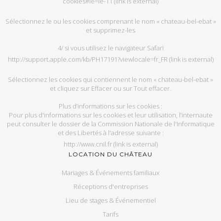
cookies#ie=ie-11
(link is external)
Sé­lec­tion­nez le ou les co­okies com­pre­nant le nom « chateau-bel-ebat »
et sup­pri­mez-les
4/ si vous uti­li­sez le na­vi­ga­teur Sa­fari
http://support.apple.com/kb/PH17191?viewlocale=fr_FR
(link is external)
Sé­lec­tion­nez les co­okies qui contiennent le nom « chateau-bel-ebat »
et cli­quez sur Ef­fa­cer ou sur Tout ef­fa­cer.
Plus d’in­for­ma­tions sur les co­okies :
Pour plus d'in­for­ma­tions sur les co­okies et leur uti­li­sa­tion, l’in­ter­naute
peut consul­ter le dos­sier de la Com­mis­sion Na­tio­nale de l'In­for­ma­tique
et des Li­ber­tés à l'adresse sui­vante :
http://www.cnil.fr
(link is external)
LOCATION DU CHÂTEAU
Mariages & Événements familiaux
Réceptions d'entreprises
Lieu de stages & Événementiel
Tarifs