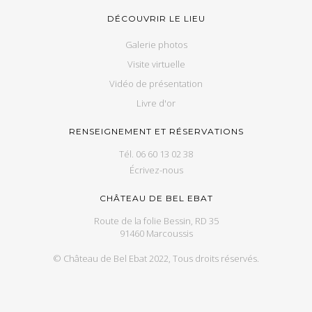
DÉCOUVRIR LE LIEU
Galerie photos
Visite virtuelle
Vidéo de présentation
Livre d'or
RENSEIGNEMENT ET RÉSERVATIONS
Tél. 06 60 13 02 38
Écrivez-nous
CHÂTEAU DE BEL EBAT
Route de la folie Bessin, RD 35
91460 Marcoussis
© Château de Bel Ebat 2022, Tous droits réservés.