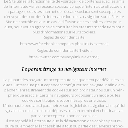
Le Site uti­lise la fonc­tion­na­lité de «par­tage » de conte­nus avec les amis
de l’in­ter­naute via les ré­seaux so­ciaux. Lorsque l’in­ter­naute ef­fec­tue un
« par­tage », ces sites in­ter­net de ré­seaux so­ciaux sont sus­cep­tibles
d’en­voyer des co­okies à l’in­ter­naute lors de sa na­vi­ga­tion sur le Site. Le
Site ne contrôle en au­cun cas la dif­fu­sion de ces co­okies, c’est pour­
quoi, nous vous sug­gé­rons de consul­ter les sites in­ter­net de tiers pour
plus d'in­for­ma­tions sur leurs co­okies.
Règles de confi­den­tia­lité:
http://www.facebook.com/policy.php
(link is external)
Règles de confi­den­tia­lité Twit­ter:
https://twitter.com/privacy
(link is external)
Le pa­ra­mé­trage du na­vi­ga­teur in­ter­net
La plu­part des na­vi­ga­teurs ac­cepte au­to­ma­ti­que­ment par dé­faut les co­
okies. L’in­ter­naute peut ce­pen­dant confi­gu­rer son na­vi­ga­teur afin d'em­
pê­cher l'en­re­gis­tre­ment de co­okies sur son or­di­na­teur ou sur un pé­ri­
phé­rique as­so­cié. Cer­tains na­vi­ga­teurs pro­posent un mode où les
cookies sont tou­jours sup­pri­més après une vi­site.
L’in­ter­naute peut aussi pa­ra­mé­trer son lo­gi­ciel de na­vi­ga­tion afin qu’il lui
si­gnale les co­okies qui sont dé­po­sés sur son ter­mi­nal et choi­sir au cas
par cas d’ac­cep­ter ou non ces co­okies.
Il est rap­pelé à l’in­ter­naute que la désac­ti­va­tion des co­okies peut ré­
duire ou em­pê­cher l’ac­ces­si­bi­lité à tout ou par­tie des Ser­vices pro­po­