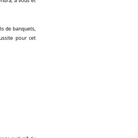
endra, à vous et
tés de banquets,
ussite pour cet