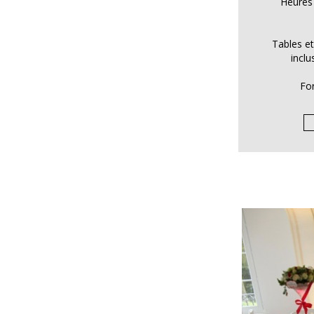
Heures
Tables e
incl
For