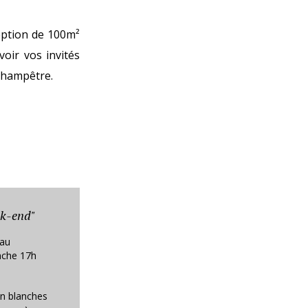
eption de 100m²
voir vos invités
 champêtre.
ek-end"
eau
nche 17h
n blanches