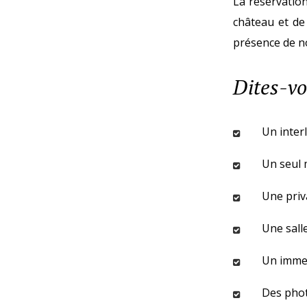
La réservatio
château et de 
présence de n
Dites-vo
Un inter
Un seul 
Une priv
Une sall
Un immen
Des phot