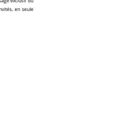
sage exclusif du
nvités, en seule